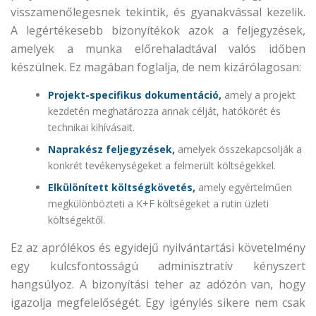
visszamenőlegesnek tekintik, és gyanakvással kezelik.
A legértékesebb bizonyítékok azok a feljegyzések,
amelyek a munka előrehaladtával valós időben
készülnek. Ez magában foglalja, de nem kizárólagosan:
Projekt-specifikus dokumentáció,
amely a projekt
kezdetén meghatározza annak célját, hatókörét és
technikai kihívásait.
Naprakész feljegyzések,
amelyek összekapcsolják a
konkrét tevékenységeket a felmerült költségekkel.
Elkülönített költségkövetés,
amely egyértelműen
megkülönbözteti a K+F költségeket a rutin üzleti
költségektől.
Ez az aprólékos és egyidejű nyilvántartási követelmény
egy kulcsfontosságú adminisztratív kényszert
hangsúlyoz. A bizonyítási teher az adózón van, hogy
igazolja megfelelőségét. Egy igénylés sikere nem csak