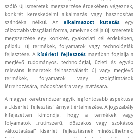
szóló új ismeretek megszerzése érdekében végeznek,
konkrét kereskedelmi alkalmazás vagy hasznosítás
szándéka nélkül. Az
alkalmazott kutatás
egy
célzottabb vizsgálati forma, amelynek célja új ismeretek
megszerzése egy konkrét, gyakorlati cél érdekében,
például új termékek, folyamatok vagy technológiák
fejlesztése. A
kísérleti fejlesztés
magában foglalja a
meglévő tudományos, technológiai, üzleti és egyéb
releváns ismeretek felhasználását új vagy meglévő
termékek, folyamatok vagy szolgáltatások
létrehozására, módosítására vagy javítására.
A magyar keretrendszer egyik legfontosabb aspektusa
a „kísérleti fejlesztés” árnyalt értelmezése. A jogszabály
kifejezetten kimondja, hogy a termékek vagy
folyamatok „rutinszerű, időszakos vagy szokásos
változtatásai” kísérleti fejlesztésnek minősülhetnek,