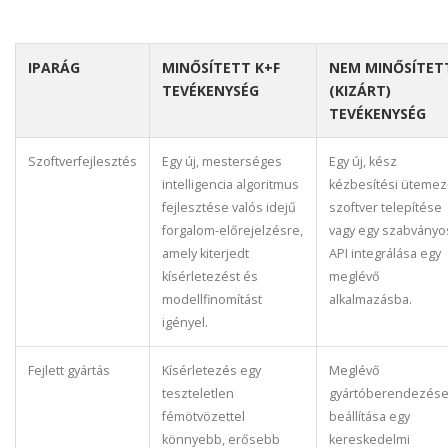
IPARÁG
MINŐSÍTETT K+F
NEM MINŐSÍTET
TEVÉKENYSÉG
(KIZÁRT)
TEVÉKENYSÉG
Szoftverfejlesztés
Egy új, mesterséges
Egy új, kész
intelligencia algoritmus
kézbesítési üteme
fejlesztése valós idejű
szoftver telepítése
forgalom-előrejelzésre,
vagy egy szabványo
amely kiterjedt
API integrálása egy
kísérletezést és
meglévő
modellfinomítást
alkalmazásba.
igényel.
Fejlett gyártás
Kísérletezés egy
Meglévő
teszteletlen
gyártóberendezése
fémötvözettel
beállítása egy
könnyebb, erősebb
kereskedelmi