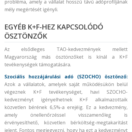
probléma, amely a vállalat hosszú távú adóprofiljának
mély megértését igényli.
EGYÉB K+F-HEZ KAPCSOLÓDÓ
ÖSZTÖNZŐK
Az elsődleges TAO-kedvezmények mellett
Magyarország más ösztönzőket is kínál a K+F
tevékenységek támogatására.
Szociális hozzájárulási adó (SZOCHO) ösztönző:
Azok a vállalatok, amelyek saját működésükön belül
végeznek K+F tevékenységet, havi SZOCHO-
kedvezményt igényelhetnek K+F alkalmazottaik
közvetlen bérének 6,5%-a erejéig. Ez a kedvezmény,
amely önellenőrzéssel visszamenőleg is
érvényesíthető, közvetlen bérköltség-megtakarítást
jelent. Fontos megjegyezni, hogy ha ezt a kedvezményt