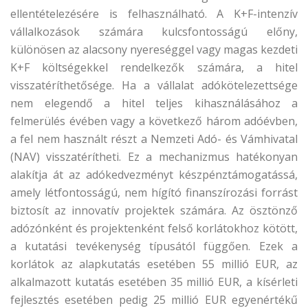
ellentételezésére is felhasználható. A K+F-intenzív
vállalkozások számára kulcsfontosságú előny,
különösen az alacsony nyereséggel vagy magas kezdeti
K+F költségekkel rendelkezők számára, a hitel
visszatéríthetősége. Ha a vállalat adókötelezettsége
nem elegendő a hitel teljes kihasználásához a
felmerülés évében vagy a következő három adóévben,
a fel nem használt részt a Nemzeti Adó- és Vámhivatal
(NAV) visszatérítheti. Ez a mechanizmus hatékonyan
alakítja át az adókedvezményt készpénztámogatássá,
amely létfontosságú, nem hígító finanszírozási forrást
biztosít az innovatív projektek számára. Az ösztönző
adózónként és projektenként felső korlátokhoz kötött,
a kutatási tevékenység típusától függően. Ezek a
korlátok az alapkutatás esetében 55 millió EUR, az
alkalmazott kutatás esetében 35 millió EUR, a kísérleti
fejlesztés esetében pedig 25 millió EUR egyenértékű