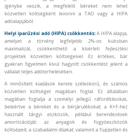
igénybe veszik, a megfelelő béreket nem lehet
közvetlen költségként levonni a TAO vagy a HIPA
adóalapjából.
Helyi iparűzési adó (HIPA) csökkentés:
A HIPA alapja,
amelyet a törvény legfeljebb 2%-os kulcsban
maximalizál, csökkenthető a kísérleti fejlesztési
projektek közvetlen költségeivel. Ez értékes, bár
gyakran figyelmen kívül hagyott csökkentést jelent a
vállalat teljes adóterhelésében.
A minősített kiadások kerete széleskörű, és számos
közvetlen költséget magában foglal. Ez általában
magában foglalja a személyi jellegű ráfordításokat,
beleértve a béreket és a bérjárulékokat; a K+F-hez
használt tárgyi eszközök, például berendezések
amortizációját; az anyagok és fogyóeszközök
költségeit; a szabadalmi díjakat; valamint a független és