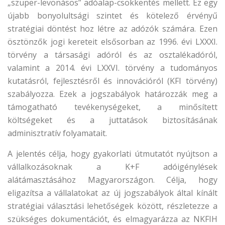
„szuper-levonásos” adóalap-csökkentés mellett. Ez egy
újabb bonyolultsági szintet és kötelező érvényű
stratégiai döntést hoz létre az adózók számára. Ezen
ösztönzők jogi kereteit elsősorban az 1996. évi LXXXI.
törvény a társasági adóról és az osztalékadóról,
valamint a 2014. évi LXXVI. törvény a tudományos
kutatásról, fejlesztésről és innovációról (KFI törvény)
szabályozza. Ezek a jogszabályok határozzák meg a
támogatható tevékenységeket, a minősített
költségeket és a juttatások biztosításának
adminisztratív folyamatait.
A jelentés célja, hogy gyakorlati útmutatót nyújtson a
vállalkozásoknak a K+F adóigénylések
alátámasztásához Magyarországon. Célja, hogy
eligazítsa a vállalatokat az új jogszabályok által kínált
stratégiai választási lehetőségek között, részletezze a
szükséges dokumentációt, és elmagyarázza az NKFIH