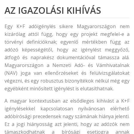
AZ IGAZOLÁSI KIHÍVÁS
Egy K+F adóigénylés sikere Magyarországon nem
kizárólag attól függ, hogy egy projekt megfelel-e a
törvényi definícióknak; egyenlő mértékben függ az
adózó képességétől, hogy az igénylést meggyőző,
átfogó és naprakész dokumentációval támassza alá.
Magyarországon a Nemzeti Adó- és Vámhivatalnak
(NAV) joga van ellenőrzéseket és felülvizsgálatokat
végezni, és egy robusztus bizonyítékok nélkül még egy
egyébként minősített igénylést is elutasíthatnak.
A magyar kontextusban az elsődleges kihívást a K+F
igénylésekkel kapcsolatosan nyilvánosan elérhető
adóbírósági precedensek nagy számának hiánya jelenti.
Ez a jogi hiányosság azt jelenti, hogy az adózók nem
támaszkodhatnak a bírósági esetjogra annak