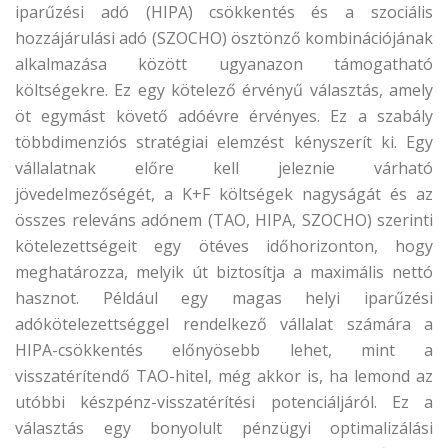
iparűzési adó (HIPA) csökkentés és a szociális
hozzájárulási adó (SZOCHO) ösztönző kombinációjának
alkalmazása között ugyanazon támogatható
költségekre. Ez egy kötelező érvényű választás, amely
öt egymást követő adóévre érvényes. Ez a szabály
többdimenziós stratégiai elemzést kényszerít ki. Egy
vállalatnak előre kell jeleznie várható
jövedelmezőségét, a K+F költségek nagyságát és az
összes releváns adónem (TAO, HIPA, SZOCHO) szerinti
kötelezettségeit egy ötéves időhorizonton, hogy
meghatározza, melyik út biztosítja a maximális nettó
hasznot. Például egy magas helyi iparűzési
adókötelezettséggel rendelkező vállalat számára a
HIPA-csökkentés előnyösebb lehet, mint a
visszatérítendő TAO-hitel, még akkor is, ha lemond az
utóbbi készpénz-visszatérítési potenciáljáról. Ez a
választás egy bonyolult pénzügyi optimalizálási