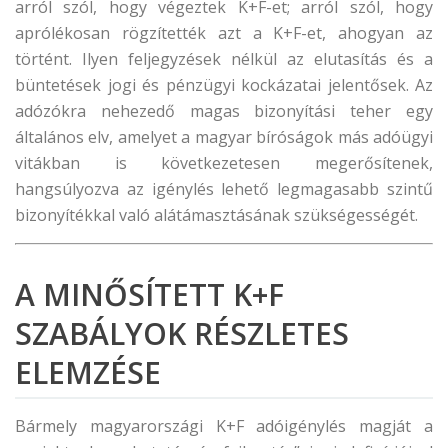
arról szól, hogy végeztek K+F-et; arról szól, hogy
aprólékosan rögzítették azt a K+F-et, ahogyan az
történt. Ilyen feljegyzések nélkül az elutasítás és a
büntetések jogi és pénzügyi kockázatai jelentősek. Az
adózókra nehezedő magas bizonyítási teher egy
általános elv, amelyet a magyar bíróságok más adóügyi
vitákban is következetesen megerősítenek,
hangsúlyozva az igénylés lehető legmagasabb szintű
bizonyítékkal való alátámasztásának szükségességét.
A MINŐSÍTETT K+F
SZABÁLYOK RÉSZLETES
ELEMZÉSE
Bármely magyarországi K+F adóigénylés magját a