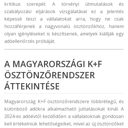
kritikus szerepét. A törvényi útmutatások és
szabályozási eljárások vizsgálatával ez a jelentés
képessé teszi a vállalatokat arra, hogy ne csak
hozzáférjenek a nagyvonalú ösztönzőkhöz, hanem
olyan igényléseket is készítsenek, amelyek kiállják egy
adóellenőrzés próbáját.
A MAGYARORSZÁGI K+F
ÖSZTÖNZŐRENDSZER
ÁTTEKINTÉSE
Magyarország K+F ösztönzőrendszere többrétegű, és
különböző adókra alkalmazható juttatásokat kínál. A
2024-es adóévtől kezdődően a vállalatoknak gondosan
kell értékelniük lehetőségeiket, mivel az új ösztönzőket