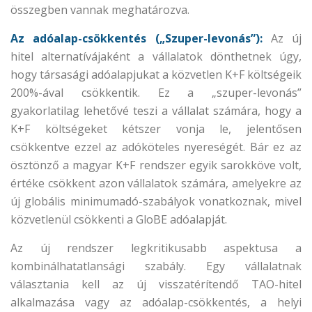
összegben vannak meghatározva.
Az adóalap-csökkentés („Szuper-levonás”):
Az új
hitel alternatívájaként a vállalatok dönthetnek úgy,
hogy társasági adóalapjukat a közvetlen K+F költségeik
200%-ával csökkentik. Ez a „szuper-levonás”
gyakorlatilag lehetővé teszi a vállalat számára, hogy a
K+F költségeket kétszer vonja le, jelentősen
csökkentve ezzel az adóköteles nyereségét. Bár ez az
ösztönző a magyar K+F rendszer egyik sarokköve volt,
értéke csökkent azon vállalatok számára, amelyekre az
új globális minimumadó-szabályok vonatkoznak, mivel
közvetlenül csökkenti a GloBE adóalapját.
Az új rendszer legkritikusabb aspektusa a
kombinálhatatlansági szabály. Egy vállalatnak
választania kell az új visszatérítendő TAO-hitel
alkalmazása vagy az adóalap-csökkentés, a helyi