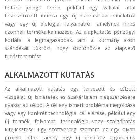
feltáró jellegű lenne, például egy vállalat által
finanszírozott munka egy új matematikai elméletről
vagy egy új biológiai folyamatról, amelynek nincs
azonnali termékalkalmazása. Az alapkutatás pénzügyi
korlátai a legmagasabbak, ami a kormány azon
szándékát tükrözi, hogy ösztönözze az alapvető
tudásteremtést.
ALKALMAZOTT KUTATÁS
Az alkalmazott kutatás egy tervezett és célzott
vizsgálat új ismeretek és szakértelem megszerzésére
gyakorlati célból. A cél egy ismert probléma megoldása
vagy egy konkrét technológiai cél elérése, például egy
új termék, folyamat, technológia vagy szolgáltatás
kifejlesztése. Egy szoftvercég számára ez egy olyan
projekt lehet, amely egy új prediktív algoritmus