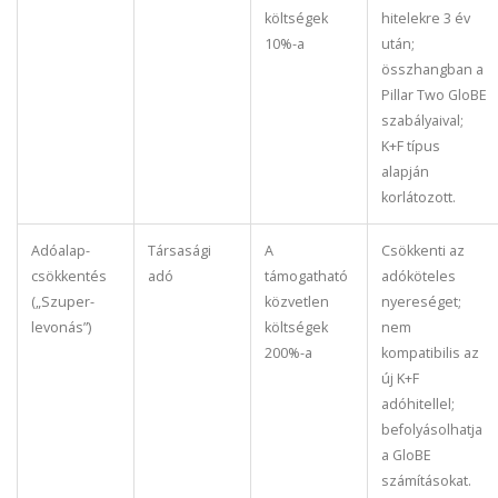
költségek
hitelekre 3 év
10%-a
után;
összhangban a
Pillar Two GloBE
szabályaival;
K+F típus
alapján
korlátozott.
Adóalap-
Társasági
A
Csökkenti az
csökkentés
adó
támogatható
adóköteles
(„Szuper-
közvetlen
nyereséget;
levonás”)
költségek
nem
200%-a
kompatibilis az
új K+F
adóhitellel;
befolyásolhatja
a GloBE
számításokat.