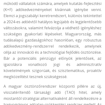
működő vállalatok számára, amelyek kutatás-fejlesztési
(K+F) adókedvezményeket kívánnak igénybe venni.
Elemzi a jogszabályi keretrendszert, különös tekintettel
a 2024-es adóévtől hatályos legújabb és legjelentősebb
változásokra, valamint felvázolja a védhető igényléshez
szükséges gyakorlati lépéseket. Magyarország, más
tudásalapú gazdaságokhoz hasonlóan, egy robusztus
adókedvezmény-rendszerrel rendelkezik, amelynek
célja az innováció és a technológiai fejlődés ösztönzése.
Bár a potenciális pénzügyi előnyök jelentősek, az
igazolásra vonatkozó jogi és adminisztratív
követelmények szigorúak, és szisztematikus, proaktív
megközelítést tesznek szükségessé.
A magyar ösztönzőrendszer központi pillére az új,
visszatérítendő társasági adó (TAO) hitel, amely
mostantól stratégiai alternatívaként áll rendelkezésre a
hagyományos adóalap-csökkentési rendszer mellett. Az