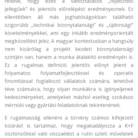
feltéve, hogy ezek a változtatások „fejlesztési
jellegűek” és jelentős előrelépést eredményeznek. Ez
ellentétben áll más joghatóságokban található
szigorúbb „technikai bizonytalansági” és „újdonsági”
követelményekkel, ami egy inkább eredményorientált
megközelítést jelez. A magyar kontextusban a hangsúly
nem kizárólag a projekt kezdeti bizonytalansági
szintjén van, hanem a munka átalakító eredményén is.
Ez a rugalmas definíció jelentős előnyt jelent a
folyamatos folyamatfejlesztéssel és operatív
finomítással foglalkozó vállalatok számára, lehetővé
téve számukra, hogy olyan munkákra is igényeljenek
kedvezményeket, amelyeket máshol esetleg szokásos
mérnöki vagy gyártási feladatoknak tekintenének.
E rugalmasság ellenére a törvény számos kifejezett
kizárást is tartalmaz, hogy megakadályozza a K+F
ösztönzőkkel való visszaélést a rutin üzleti műveletek