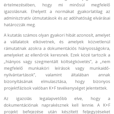
értelmezésében, hogy mi minősül megfelelő
igazolásnak. Ehelyett a normákat gyakorlatilag az
adminisztratív útmutatások és az adóhatóság elvárásai
határozzák meg.
A kutatás számos olyan gyakori hibát azonosít, amelyet
a vállalatok elkövetnek, és amelyek közvetlenül
rámutatnak azokra a dokumentációs hiányosságokra,
amelyeket az ellenőrök keresnek. Ezek közé tartozik a
„hiányos vagy szegmentált költségkövetés”, a „nem
megfelelő munkaköri leírások vagy munkaidő-
nyilvántartások”, valamint általában annak
bizonyításának elmulasztása, hogy bizonyos
projektfázisok valóban K+F tevékenységet jelentettek.
Az igazolás legalapvetőbb elve, hogy a
dokumentációnak naprakésznek kell lennie. A K+F
projekt befejezése után készített feljegyzéseket