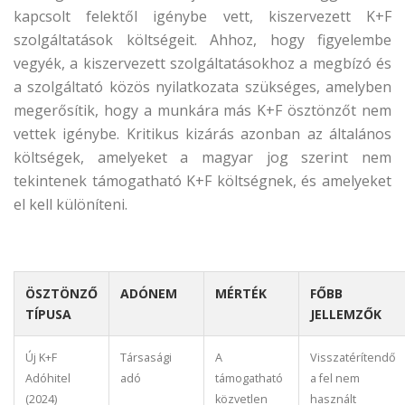
kapcsolt felektől igénybe vett, kiszervezett K+F
szolgáltatások költségeit. Ahhoz, hogy figyelembe
vegyék, a kiszervezett szolgáltatásokhoz a megbízó és
a szolgáltató közös nyilatkozata szükséges, amelyben
megerősítik, hogy a munkára más K+F ösztönzőt nem
vettek igénybe. Kritikus kizárás azonban az általános
költségek, amelyeket a magyar jog szerint nem
tekintenek támogatható K+F költségnek, és amelyeket
el kell különíteni.
ÖSZTÖNZŐ
ADÓNEM
MÉRTÉK
FŐBB
TÍPUSA
JELLEMZŐK
Új K+F
Társasági
A
Visszatérítendő
Adóhitel
adó
támogatható
a fel nem
(2024)
közvetlen
használt