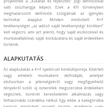
projektnek a „kutatás és fejlesztés” jogi definícióival
való összhangja képezi. Ezek a KFI törvényben
meghatározott definíciók szolgálnak az igénylés
technikai alapjául. Minden minősített K+F
tevékenységet „az adózó saját tevékenységi körében”
kell végezni, ami azt jelenti, hogy saját eszközeivel és
munkavállalóival, saját kockázatára és saját érdekében
történik.
ALAPKUTATÁS
Az alapkutatás a K+F spektrum kiindulópontja. Kísérleti
vagy elméleti munkaként definiálják, amelyet
elsősorban a jelenségekről vagy megfigyelhető
tényekről szóló új ismeretek megszerzése érdekében
végeznek, konkrét kereskedelmi alkalmazás vagy
felhasználás szándéka nélkül. Egy ebbe a kategóriába
tartozó minősített projekt tisztán akadémiai vagy