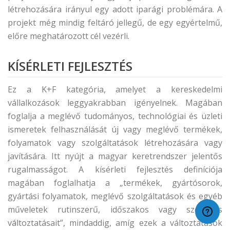
létrehozására irányul egy adott iparági problémára. A
projekt még mindig feltáró jellegű, de egy egyértelmű,
előre meghatározott cél vezérli.
KÍSÉRLETI FEJLESZTÉS
Ez a K+F kategória, amelyet a kereskedelmi
vállalkozások leggyakrabban igényelnek. Magában
foglalja a meglévő tudományos, technológiai és üzleti
ismeretek felhasználását új vagy meglévő termékek,
folyamatok vagy szolgáltatások létrehozására vagy
javítására. Itt nyújt a magyar keretrendszer jelentős
rugalmasságot. A kísérleti fejlesztés definíciója
magában foglalhatja a „termékek, gyártósorok,
gyártási folyamatok, meglévő szolgáltatások és egyéb
műveletek rutinszerű, időszakos vagy szokásos
változtatásait”, mindaddig, amíg ezek a változtatások