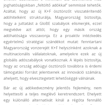
joghatóságokban „feltöltő adókkal” semmissé tehetők.
Azáltal, hogy az új K+F ösztönzőt visszatérítendő
adóhitelként strukturálja, Magyarország biztosítja,
hogy a juttatást a GloBE szabályok elismerjék, ezzel
megvédve azt attól, hogy egy másik ország
adóhatósága visszavonja. Ez a proaktív intézkedés
egyértelmű stratégiai szándékot mutat: fenntartani
Magyarország vonzerejét K+F helyszínként azoknak a
multinacionális vállalatoknak, amelyekre ezek az új
globális adószabályok vonatkoznak. A lépés biztosítja,
hogy az ország adóügyi ösztönzői továbbra is érdemi
támogatási forrást jelentsenek az innováció számára,
ahelyett, hogy elvesztegetett lehetőséggé válnának.
Bár az új adókedvezmény jelentős fejlemény, nem
helyettesíti a teljes meglévő keretrendszert. Ehelyett
egy különálló alternatívát kínál a régóta fennálló