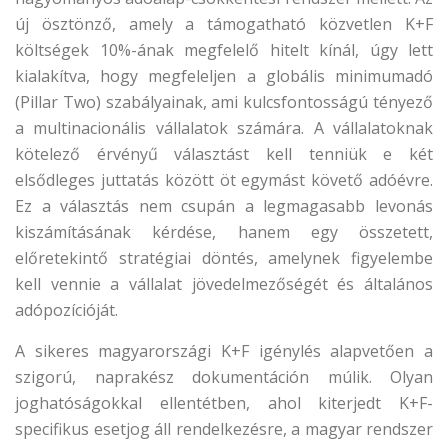
új ösztönző, amely a támogatható közvetlen K+F
költségek 10%-ának megfelelő hitelt kínál, úgy lett
kialakítva, hogy megfeleljen a globális minimumadó
(Pillar Two) szabályainak, ami kulcsfontosságú tényező
a multinacionális vállalatok számára. A vállalatoknak
kötelező érvényű választást kell tenniük e két
elsődleges juttatás között öt egymást követő adóévre.
Ez a választás nem csupán a legmagasabb levonás
kiszámításának kérdése, hanem egy összetett,
előretekintő stratégiai döntés, amelynek figyelembe
kell vennie a vállalat jövedelmezőségét és általános
adópozícióját.
A sikeres magyarországi K+F igénylés alapvetően a
szigorú, naprakész dokumentáción múlik. Olyan
joghatóságokkal ellentétben, ahol kiterjedt K+F-
specifikus esetjog áll rendelkezésre, a magyar rendszer