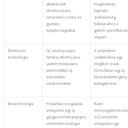
alkatrészek
forgalomban
létrehozására,
kapható
ismeretlen öntési és
acélminőség
gyártási
futtatásához a
tulajdonságokkal.
gyártói specifikációk
alapján.
Élelmiszer-
Új, növényi alapú
A sótartalom
technológia
fehérje létrehozása
csökkentése egy
javított molekuláris
meglévő snack
jellemzőkkel, új
formulában egy új
extrudálási
kereskedelmi igény
módszerekkel.
kielégítésére.
Biotechnológia
Preklinikai vizsgálatok
Rutin
elvégzése egy új
minőségellenőrzés
gyógyszerhatóanyagon,
(QC) tesztelés
ismeretlen biológiai
elvégzése egy