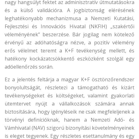
nagy hangsúlyt fektet az adminisztratív útmutatásokra
és a külső validációra. A jogbiztonság elérésének
leghatékonyabb mechanizmusa a Nemzeti Kutatási,
Fejlesztési és Innovációs Hivatal (NKFIH) „szakértői
véleményének” beszerzése. Bár jogilag nem kötelező
érvényű az adóhatóságra nézve, a pozitív vélemény
erős vélelmet teremt a K+F tevékenység mellett, és
hatékony kockázatcsökkentő eszközként szolgál egy
adóellenőrzés során.
Ez a jelentés feltárja a magyar K+F ösztönzőrendszer
bonyolultságát, részletezi a támogatható és kizárt
tevékenységeket és költségeket, valamint gyakorlati
ütemtervet nyújt a vállalkozások számára annak
biztosítására, hogy igényléseik ne csak megfeleljenek a
törvényi definícióknak, hanem a Nemzeti Adó- és
Vámhivatal (NAV) szigorú bizonyítási követelményeinek
is eleget tegyenek. Egy részletes esettanulmány és egy