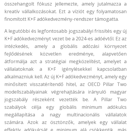
összehangolt fókusz jellemezte, amely jutalmazza a
kreatív vállalkozásokat. Ezt a víziót egy folyamatosan
finomított K+F adókedvezmény-rendszer támogatta.
A legutóbbi és legfontosabb jogszabályi frissítés egy új
K+F adókedvezményt vezet be a 2024-es adóévtől. Ez az
intézkedés, amely a globális adózási környezet
fejlődésének közvetlen eredménye, alapvetően
átformálja azt a stratégiai megközelítést, amelyet a
vállalatoknak a K+F igénylésekkel kapcsolatban
alkalmazniuk kell. Az új K+F adókedvezményt, amely egy
minősített visszatérítendő hitel, az OECD Pillar Two
modellszabályainak végrehajtására irányuló magyar
jogszabály részeként vezették be. A Pillar Two
szabályok célja egy globális minimum adókulcs
megállapítása a nagy multinacionális vállalatok
számára. Azok az ösztönzők, amelyek egy vállalat
effektív adókulcsát e minimum alá csökkentik, más