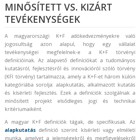
MINŐSÍTETT VS. KIZÁRT
TEVÉKENYSÉGEK
A magyarországi K+F adókedvezményekre való
jogosultság azon alapul, hogy egy vállalat
tevékenységei megfelelnek-e a K+F törvényi
definícióinak. Az alapvető definíciókat a tudományos
kutatásról, fejlesztésről és innovációról szóló törvény
(KFI törvény) tartalmazza, amely a K+F-et három külön
kategóriába sorolja: alapkutatás, alkalmazott kutatás
és kísérleti fejlesztés. Ezek a definíciók szolgálnak a
minősített projekt elsődleges jogi és technikai
kritériumaiként.
A magyar K+F definíciók tágak, de specifikusak. Az
alapkutatás
definíció szerint kísérleti vagy elméleti
munka, amelyet a jelenségekről és megfigyelésekről