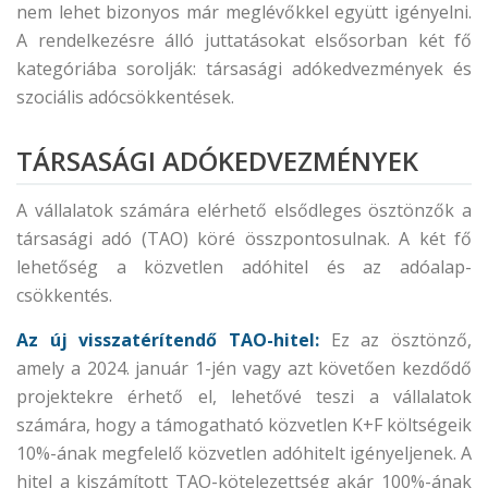
nem lehet bizonyos már meglévőkkel együtt igényelni.
A rendelkezésre álló juttatásokat elsősorban két fő
kategóriába sorolják: társasági adókedvezmények és
szociális adócsökkentések.
TÁRSASÁGI ADÓKEDVEZMÉNYEK
A vállalatok számára elérhető elsődleges ösztönzők a
társasági adó (TAO) köré összpontosulnak. A két fő
lehetőség a közvetlen adóhitel és az adóalap-
csökkentés.
Az új visszatérítendő TAO-hitel:
Ez az ösztönző,
amely a 2024. január 1-jén vagy azt követően kezdődő
projektekre érhető el, lehetővé teszi a vállalatok
számára, hogy a támogatható közvetlen K+F költségeik
10%-ának megfelelő közvetlen adóhitelt igényeljenek. A
hitel a kiszámított TAO-kötelezettség akár 100%-ának