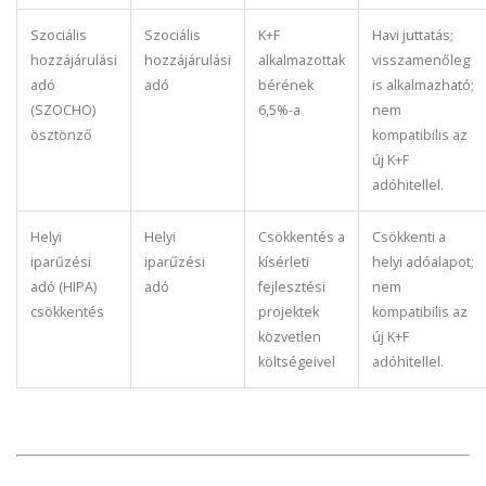
Szociális
Szociális
K+F
Havi juttatás;
hozzájárulási
hozzájárulási
alkalmazottak
visszamenőleg
adó
adó
bérének
is alkalmazható;
(SZOCHO)
6,5%-a
nem
ösztönző
kompatibilis az
új K+F
adóhitellel.
Helyi
Helyi
Csökkentés a
Csökkenti a
iparűzési
iparűzési
kísérleti
helyi adóalapot;
adó (HIPA)
adó
fejlesztési
nem
csökkentés
projektek
kompatibilis az
közvetlen
új K+F
költségeivel
adóhitellel.